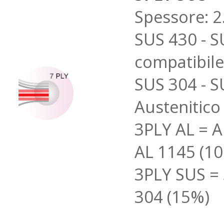
Spessore: 2
SUS 430 - S
compatibile
SUS 304 - S
Austenitico 
3PLY AL = A
AL 1145 (1
3PLY SUS = 
304 (15%)