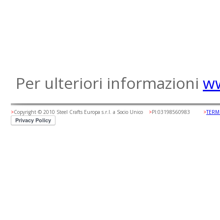
Per ulteriori informazioni
ww
>
Copyright © 2010 Steel Crafts Europa s.r.l. a Socio Unico
>
PI:03198560983
>
TERM