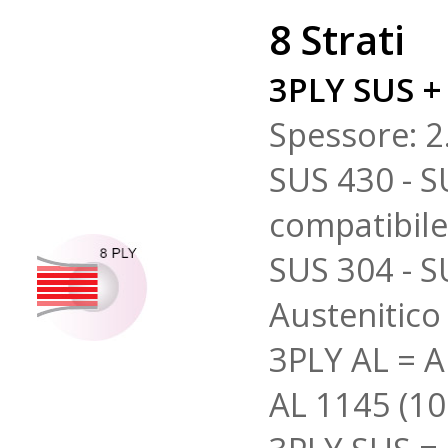
8 Strati
3PLY SUS + 
Spessore: 
SUS 430 - S
compatibile
SUS 304 - S
Austenitico 
3PLY AL = A
AL 1145 (1